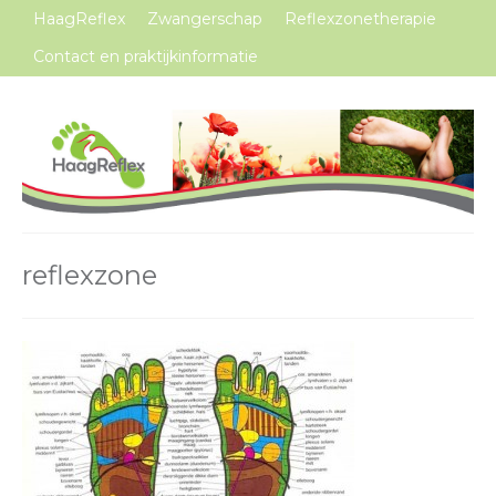
HaagReflex
Zwangerschap
Reflexzonetherapie
Contact en praktijkinformatie
reflexzone